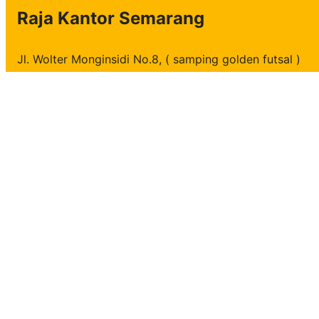
Raja Kantor Semarang
Jl. Wolter Monginsidi No.8, ( samping golden futsal )
Pedurungan Tengah, Kec. Pedurungan,
Kota Semarang
Telp/WhatsApp :
024 76413369 / 081901435351 / 081222313154
copyright
Raja Kantor
all rights reserved.