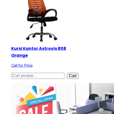
Kursi Kantor Astrovis 808
Orange
Call for Price
S
Cari
e
a
r
c
h