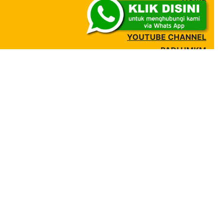
PRODUCT
HUBUNGI KAMI
YOUTUBE CHANNEL
PADI UMKM
MBIZMARKET
SIPLAH
E-KATALOG