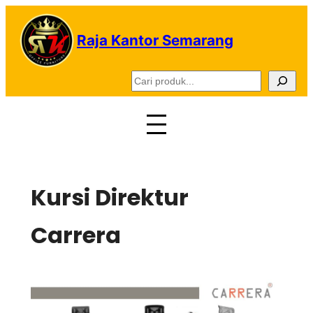
Lewati
ke
Raja Kantor Semarang
konten
C
a
r
i
Kursi Direktur
Carrera