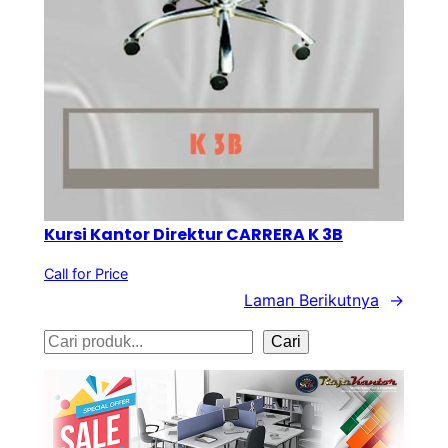
Kursi Kantor Direktur CARRERA K 3B
Call for Price
Laman Berikutnya
→
S
Cari
e
a
r