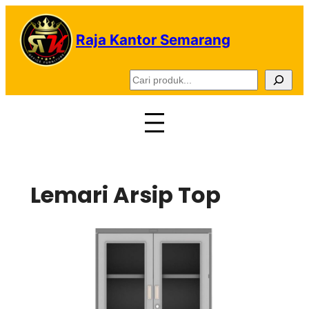
Lewati
ke
Raja Kantor Semarang
konten
C
a
r
i
Lemari Arsip Top