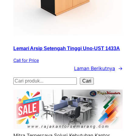
Lemari Arsip Setengah Tinggi Uno-UST 1433A
Call for Price
Laman Berikutnya
→
S
Cari
e
a
r
c
h
Mitra Terpercaya Solusi Kebutuhan Kantor