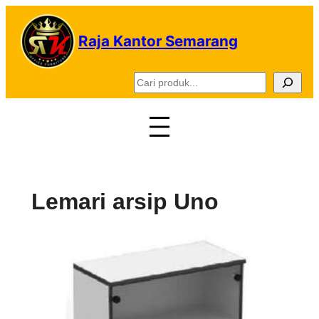
Lewati
ke
Raja Kantor Semarang
konten
C
a
r
i
Lemari arsip Uno