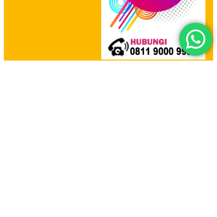
HOME
PRODUCT
HUBUNGI KAMI
YOUTUBE CHANNEL
PADI UMKM
MBIZMARKET
SIPLAH
E-KATALOG