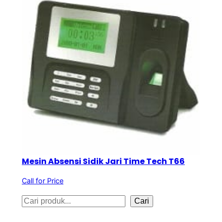
Mesin Absensi Sidik Jari Time Tech T66
Call for Price
S
Cari
e