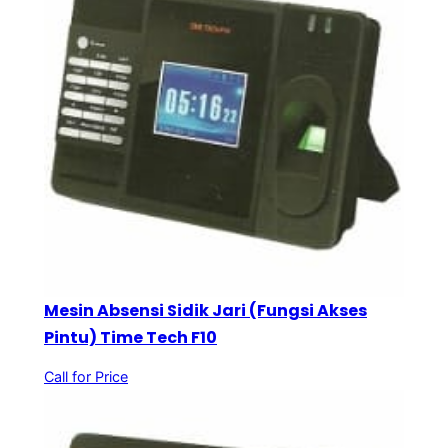
Mesin Absensi Sidik Jari (Fungsi Akses
Pintu) Time Tech F10
Call for Price