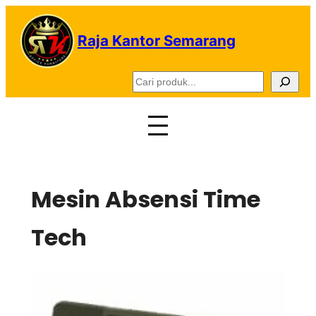
Lewati
ke
Raja Kantor Semarang
konten
C
a
r
i
Mesin Absensi Time
Tech