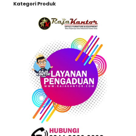
Kategori Produk
a
r
c
h