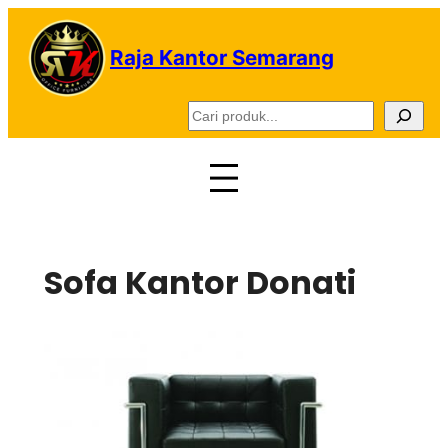
Lewati
ke
Raja Kantor Semarang
konten
C
a
r
i
Sofa Kantor Donati