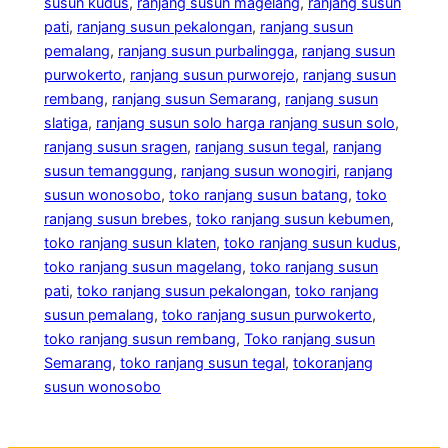
susun kudus
, 
ranjang susun magelang
, 
ranjang susun
pati
, 
ranjang susun pekalongan
, 
ranjang susun
pemalang
, 
ranjang susun purbalingga
, 
ranjang susun
purwokerto
, 
ranjang susun purworejo
, 
ranjang susun
rembang
, 
ranjang susun Semarang
, 
ranjang susun
slatiga
, 
ranjang susun solo harga ranjang susun solo
, 
ranjang susun sragen
, 
ranjang susun tegal
, 
ranjang
susun temanggung
, 
ranjang susun wonogiri
, 
ranjang
susun wonosobo
, 
toko ranjang susun batang
, 
toko
ranjang susun brebes
, 
toko ranjang susun kebumen
, 
toko ranjang susun klaten
, 
toko ranjang susun kudus
, 
toko ranjang susun magelang
, 
toko ranjang susun
pati
, 
toko ranjang susun pekalongan
, 
toko ranjang
susun pemalang
, 
toko ranjang susun purwokerto
, 
toko ranjang susun rembang
, 
Toko ranjang susun
Semarang
, 
toko ranjang susun tegal
, 
tokoranjang
susun wonosobo