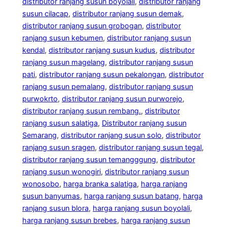
distributor ranjang susun boyolali
, 
distributor ranjang
susun cilacap
, 
distributor ranjang susun demak
, 
distributor ranjang susun grobogan
, 
distributor
ranjang susun kebumen
, 
distributor ranjang susun
kendal
, 
distributor ranjang susun kudus
, 
distributor
ranjang susun magelang
, 
distributor ranjang susun
pati
, 
distributor ranjang susun pekalongan
, 
distributor
ranjang susun pemalang
, 
distributor ranjang susun
purwokrto
, 
distributor ranjang susun purworejo
, 
distributor ranjang susun rembang.
, 
distributor
ranjang susun salatiga
, 
Distributor ranjang susun
Semarang
, 
distributor ranjang susun solo
, 
distributor
ranjang susun sragen
, 
distributor ranjang susun tegal
, 
distributor ranjang susun temangggung
, 
distributor
ranjang susun wonogiri
, 
distributor ranjang susun
wonosobo
, 
harga branka salatiga
, 
harga ranjang
susun banyumas
, 
harga ranjang susun batang
, 
harga
ranjang susun blora
, 
harga ranjang susun boyolali
, 
harga ranjang susun brebes
, 
harga ranjang susun