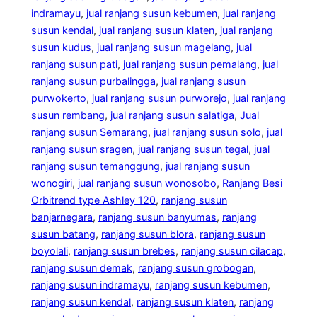
indramayu
, 
jual ranjang susun kebumen
, 
jual ranjang
susun kendal
, 
jual ranjang susun klaten
, 
jual ranjang
susun kudus
, 
jual ranjang susun magelang
, 
jual
ranjang susun pati
, 
jual ranjang susun pemalang
, 
jual
ranjang susun purbalingga
, 
jual ranjang susun
purwokerto
, 
jual ranjang susun purworejo
, 
jual ranjang
susun rembang
, 
jual ranjang susun salatiga
, 
Jual
ranjang susun Semarang
, 
jual ranjang susun solo
, 
jual
ranjang susun sragen
, 
jual ranjang susun tegal
, 
jual
ranjang susun temanggung
, 
jual ranjang susun
wonogiri
, 
jual ranjang susun wonosobo
, 
Ranjang Besi
Orbitrend type Ashley 120
, 
ranjang susun
banjarnegara
, 
ranjang susun banyumas
, 
ranjang
susun batang
, 
ranjang susun blora
, 
ranjang susun
boyolali
, 
ranjang susun brebes
, 
ranjang susun cilacap
, 
ranjang susun demak
, 
ranjang susun grobogan
, 
ranjang susun indramayu
, 
ranjang susun kebumen
, 
ranjang susun kendal
, 
ranjang susun klaten
, 
ranjang