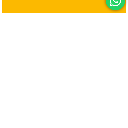
Raja Kantor Semarang
Jl. Wolter Monginsidi No.8, ( samping golden futsal )
Pedurungan Tengah, Kec. Pedurungan,
Kota Semarang