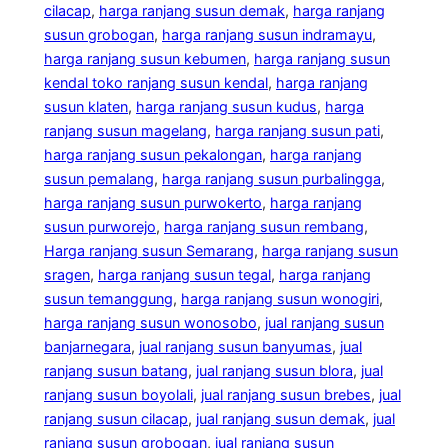
cilacap
, 
harga ranjang susun demak
, 
harga ranjang
susun grobogan
, 
harga ranjang susun indramayu
, 
harga ranjang susun kebumen
, 
harga ranjang susun
kendal toko ranjang susun kendal
, 
harga ranjang
susun klaten
, 
harga ranjang susun kudus
, 
harga
ranjang susun magelang
, 
harga ranjang susun pati
, 
harga ranjang susun pekalongan
, 
harga ranjang
susun pemalang
, 
harga ranjang susun purbalingga
, 
harga ranjang susun purwokerto
, 
harga ranjang
susun purworejo
, 
harga ranjang susun rembang
, 
Harga ranjang susun Semarang
, 
harga ranjang susun
sragen
, 
harga ranjang susun tegal
, 
harga ranjang
susun temanggung
, 
harga ranjang susun wonogiri
, 
harga ranjang susun wonosobo
, 
jual ranjang susun
banjarnegara
, 
jual ranjang susun banyumas
, 
jual
ranjang susun batang
, 
jual ranjang susun blora
, 
jual
ranjang susun boyolali
, 
jual ranjang susun brebes
, 
jual
ranjang susun cilacap
, 
jual ranjang susun demak
, 
jual
ranjang susun grobogan
, 
jual ranjang susun